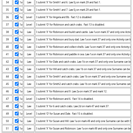
34
1a
Law
35
1a
Law
36
1a
Level
37
1a
Level
38
1a
Law
39
1a
Law
40
1a
Law
41
1a
Law
42
1a
Law
43
1a
Law
44
1a
Law
45
1a
Law
46
1a
Law
47
1a
Level
48
1a
Law
49
1a
Level
50
1a
Law
51
1a
Law