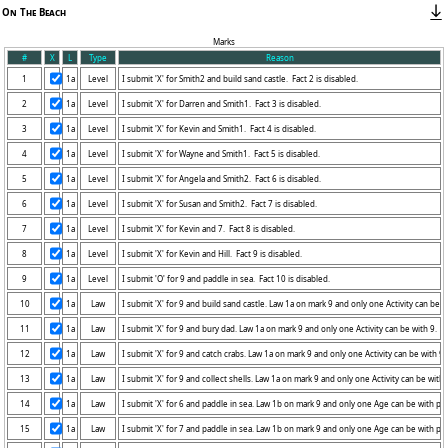
On The Beach
Marks
#
X
L
Type
Reason
1
1a
Level
2
1a
Level
3
1a
Level
4
1a
Level
5
1a
Level
6
1a
Level
7
1a
Level
8
1a
Level
9
1a
Level
10
1a
Law
11
1a
Law
12
1a
Law
13
1a
Law
14
1a
Law
15
1a
Law